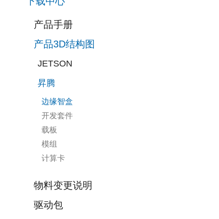
下载中心
产品手册
产品3D结构图
JETSON
边缘智盒
JETSON
昇腾
开发系统
边缘智盒
边缘智盒
显卡
昇腾
载板
开发套件
开发系统
游戏显卡
边缘智盒
开发套件
载板
载板
图形显卡
开发套件
模组
模组
开发套件
计算显卡
载板
计算卡
模组
模组
计算卡
物料变更说明
驱动包