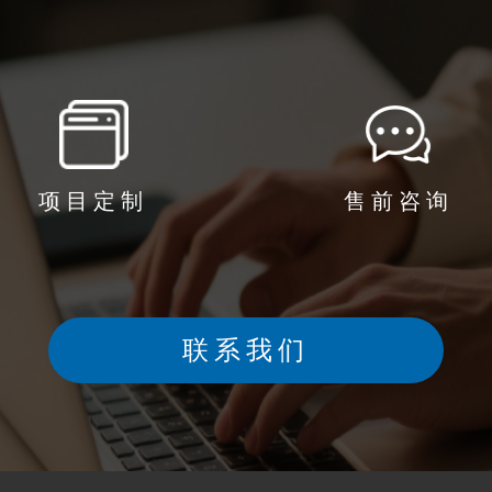
项目定制
售前咨询
联系我们