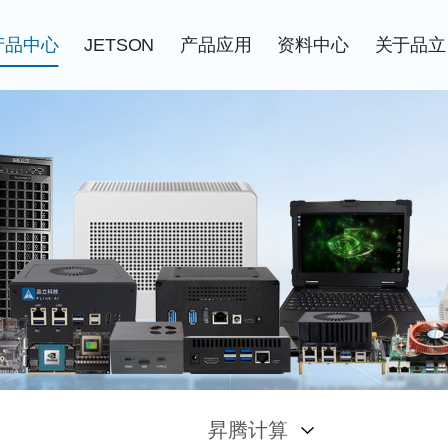
产品中心
JETSON
产品应用
资料中心
关于品立
昇腾计算