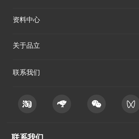
资料中心
关于品立
联系我们
联系我们