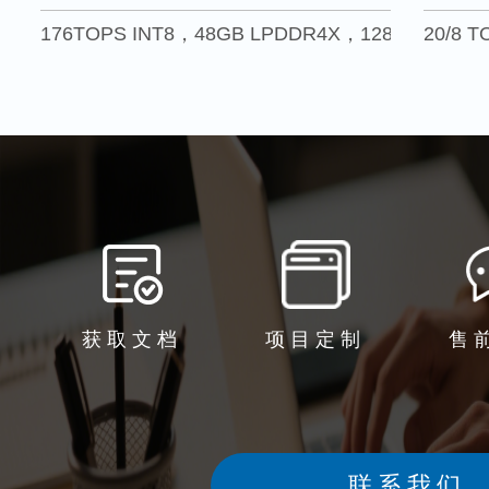
176TOPS INT8，48GB LPDDR4X，128GB eMMC
20/8 
获取文档
项目定制
售
联系我们