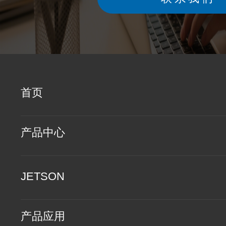
首页
产品中心
JETSON
产品应用