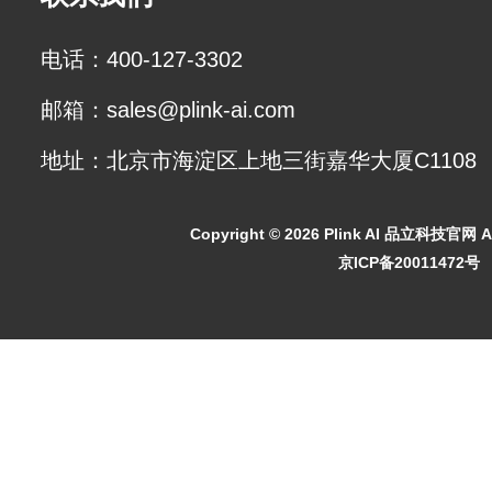
电话：400-127-3302
邮箱：sales@plink-ai.com
地址：北京市海淀区上地三街嘉华大厦C1108
Copyright ©
2026 Plink AI 品立科技官网 All
京ICP备20011472号