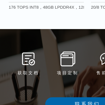
176 TOPS INT8，48GB LPDDR4X，128GB eMM
20/8 
获取文档
项目定制
售
联系我们