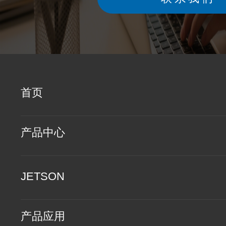
首页
产品中心
JETSON
产品应用