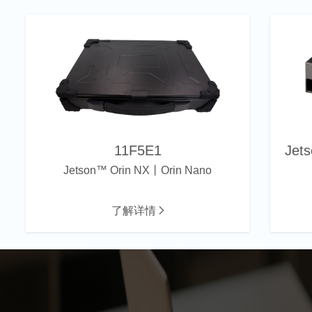
11F5E1
Jets
Jetson™ Orin NX丨Orin Nano
了解详情