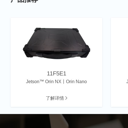
11F5E1
Jetson™ Orin NX丨Orin Nano
了解详情