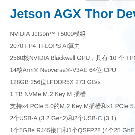
Jetson AGX Thor Dev
NVIDIA Jetson™ T5000模组
2070 FP4 TFLOPS AI算力
2560核NVIDIA Blackwell GPU，具有 10 个 
14核Arm® Neoverse®-V3AE 64位 CPU
128GB 256位LPDDR5X 273 GB/s
1 TB NVMe M.2 Key M 插槽
支持x4 PCIe 5.0的M.2 Key M插槽和x1 PCIe 5
2个USB-A (3.2 Gen2)和2个USB-C (3.1)
1个5GBe RJ45接口和1个QSFP28 (4个25 GbE