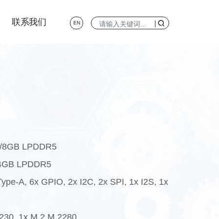
联系我们
EN
6/8GB LPDDR5
/4GB LPDDR5
e-A, 6x GPIO, 2x I2C, 2x SPI, 1x I2S, 1x
30, 1x M.2 M 2280