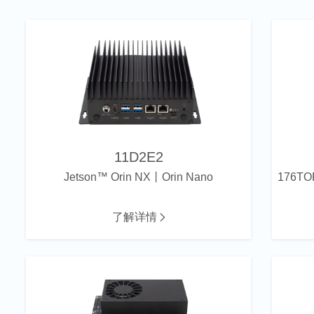
11D2E2
Jetson™ Orin NX丨Orin Nano
了解详情