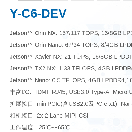
Y-C6-DEV
Jetson™ Orin NX: 157/117 TOPS, 16/8GB L
Jetson™ Orin Nano: 67/34 TOPS, 8/4GB LP
Jetson™ Xavier NX: 21 TOPS, 16/8GB LPD
Jetson™ TX2 NX: 1.33 TFLOPS, 4GB LPDD
Jetson™ Nano: 0.5 TFLOPS, 4GB LPDDR4,
丰富I/O: HDMI, RJ45, USB3.0 Type-A, Micro
扩展接口: miniPCIe(含USB2.0及PCIe x1), Nan
相机接口: 2x 2 Lane MIPI CSI
工作温度: -25℃~+65℃