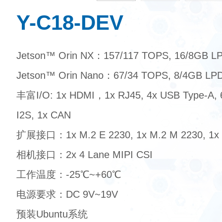
Y-C18-DEV
Jetson™ Orin NX：157/117 TOPS, 16/8GB 
Jetson™ Orin Nano：67/34 TOPS, 8/4GB LP
丰富I/O: 1x HDMI，1x RJ45, 4x USB Type-A, 6x
I2S, 1x CAN
扩展接口：1x M.2 E 2230, 1x M.2 M 2230, 1x 
相机接口：2x 4 Lane MIPI CSI
工作温度：-25℃~+60℃
电源要求：DC 9V~19V
预装Ubuntu系统