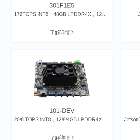
301F1E5
176TOPS INT8，48GB LPDDR4X，128GB eMMC
了解详情
101-DEV
20/8 TOPS INT8，12/8/4GB LPDDR4X，支持ECC
Jetso
了解详情