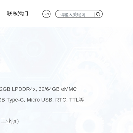
联系我们
EN
 32GB LPDDR4x, 32/64GB eMMC
SB Type-C, Micro USB, RTC, TTL等
℃（工业版）