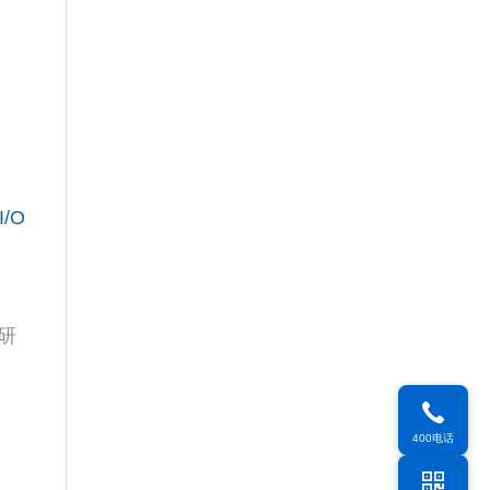
/O
研
400电话