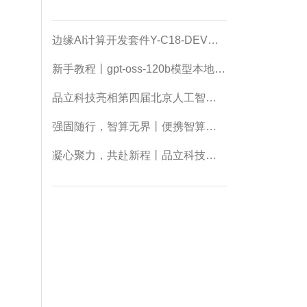
边缘AI计算开发套件Y-C18-DEV快速上手指南
新手教程丨gpt-oss-120b模型本地部署！
品立科技亮相第四届北京人工智能产业创新发展大会
强固随行，智算无界丨便携智算加固笔记本11F5E1
凝心聚力，共赴新程丨品立科技年会圆满落幕