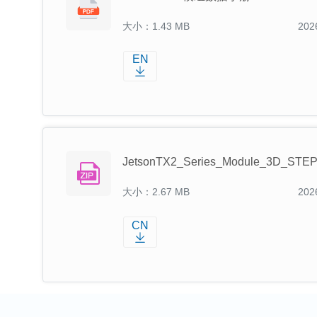
大小：1.43 MB
202
EN
JetsonTX2_Series_Module_3D_STE
大小：2.67 MB
202
CN